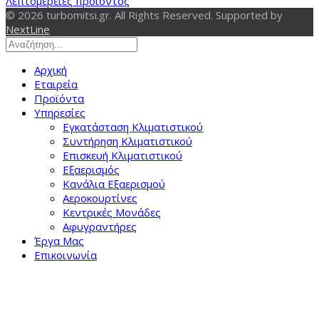
Λεπτομέρειες προϊόντος
© 2026 turbomitsi.gr. All Rights Reserved. Supported by
NextLine
Αρχική
Εταιρεία
Προϊόντα
Υπηρεσίες
Εγκατάσταση Κλιματιστικού
Συντήρηση Κλιματιστικού
Επισκευή Κλιματιστικού
Εξαερισμός
Κανάλια Εξαερισμού
Αεροκουρτίνες
Κεντρικές Μονάδες
Αφυγραντήρες
Έργα Μας
Επικοινωνία