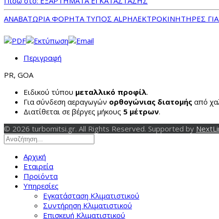
Πίσω στο: ΕΞΑΡΤΗΜΑΤΑ ΕΓΚΑΤΑΣΤΑΣΗΣ
ΑΝΑΒΑΤΩΡΙΑ ΦΟΡΗΤΑ ΤΥΠΟΣ ALP
ΗΛΕΚΤΡΟΚΙΝΗΤΗΡΕΣ ΓΙ
Περιγραφή
PR, GOA
Ειδικού τύπου
μεταλλικό προφίλ
.
Για σύνδεση αεραγωγών
ορθογώνιας διατομής
από χα
Διατίθεται σε βέργες μήκους
5 μέτρων
.
© 2026 turbomitsi.gr. All Rights Reserved. Supported by
NextLi
Αρχική
Εταιρεία
Προϊόντα
Υπηρεσίες
Εγκατάσταση Κλιματιστικού
Συντήρηση Κλιματιστικού
Επισκευή Κλιματιστικού