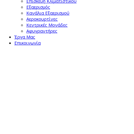
Επισκευή Κλιματιστικού
Εξαερισμός
Κανάλια Εξαερισμού
Αεροκουρτίνες
Κεντρικές Μονάδες
Αφυγραντήρες
Έργα Μας
Επικοινωνία