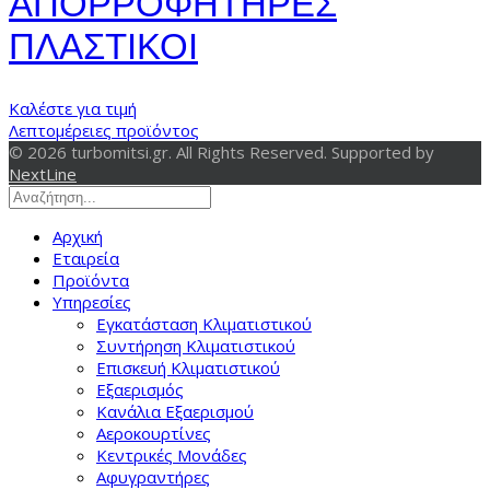
ΑΠΟΡΡΟΦΗΤΗΡΕΣ
ΠΛΑΣΤΙΚΟΙ
Καλέστε για τιμή
Λεπτομέρειες προϊόντος
© 2026 turbomitsi.gr. All Rights Reserved. Supported by
NextLine
Αρχική
Εταιρεία
Προϊόντα
Υπηρεσίες
Εγκατάσταση Κλιματιστικού
Συντήρηση Κλιματιστικού
Επισκευή Κλιματιστικού
Εξαερισμός
Κανάλια Εξαερισμού
Αεροκουρτίνες
Κεντρικές Μονάδες
Αφυγραντήρες